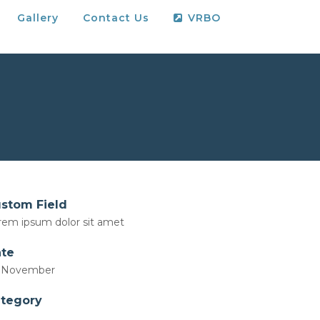
Gallery
Contact Us
VRBO
stom Field
rem ipsum dolor sit amet
te
 November
tegory
t