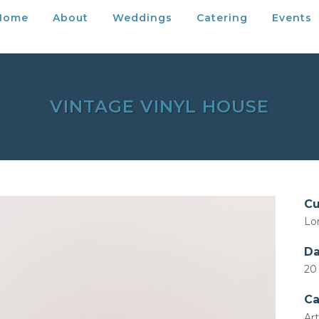
Home
About
Weddings
Catering
Events
VINTAGE VINYL HOUSE
Cu
Lo
Da
20
Ca
Ar