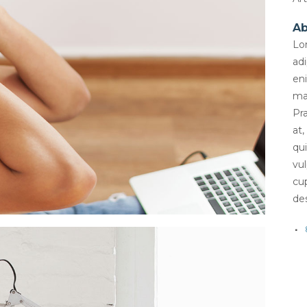
Ab
Lo
adi
en
ma
Pr
at,
qu
vu
cup
de