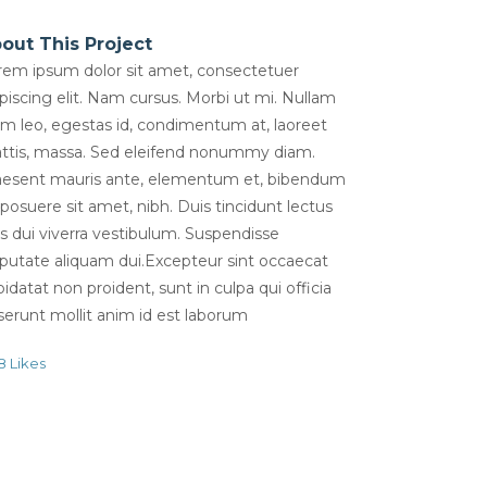
out This Project
rem ipsum dolor sit amet, consectetuer
piscing elit. Nam cursus. Morbi ut mi. Nullam
im leo, egestas id, condimentum at, laoreet
ttis, massa. Sed eleifend nonummy diam.
aesent mauris ante, elementum et, bibendum
 posuere sit amet, nibh. Duis tincidunt lectus
is dui viverra vestibulum. Suspendisse
lputate aliquam dui.Excepteur sint occaecat
idatat non proident, sunt in culpa qui officia
serunt mollit anim id est laborum
8
Likes